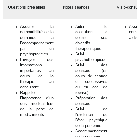
Questions préalables
Notes séances
Visio-consu
Assurer la
Aider le
Assu
compatibilité de la
consultant à
cons
demande à
définir ses
à di
l’accompagnement
objectifs
par un
thérapeutiques
psychopraticien
Suivi
Envoyer des
psychothérapique
informations
Suivi des
importantes au
séances (en
cours de la
cours de séance
thérapie au
et successives
consultant
ou en cas de
Rappeler
reprise)
l’importance d’un
Préparation des
suivi médical lors
séances
de la prise de
Suivi de
médicaments
l’évolution de
l’état psychique
de la personne
Accompagnement
de la personne