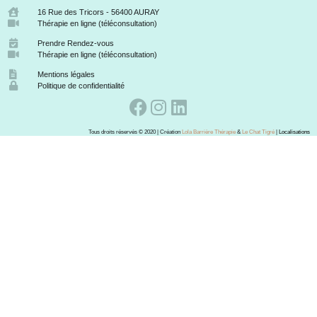
16 Rue des Tricors - 56400 AURAY
Thérapie en ligne (téléconsultation)
Prendre Rendez-vous
Thérapie en ligne (téléconsultation)
Mentions légales
Politique de confidentialité
Tous droits réservés © 2020 | Création
Lola Barrière Thérapie
&
Le Chat Tigré
|
Localisations