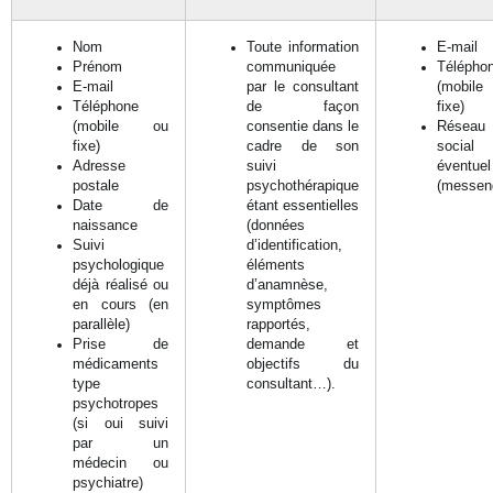
Nom
Toute information
E-mail
Prénom
communiquée
Télépho
E-mail
par le consultant
(mobile
Téléphone
de façon
fixe)
(mobile ou
consentie dans le
Réseau
fixe)
cadre de son
social
Adresse
suivi
éventuel
postale
psychothérapique
(messen
Date de
étant essentielles
naissance
(données
Suivi
d’identification,
psychologique
éléments
déjà réalisé ou
d’anamnèse,
en cours (en
symptômes
parallèle)
rapportés,
Prise de
demande et
médicaments
objectifs du
type
consultant…).
psychotropes
(si oui suivi
par un
médecin ou
psychiatre)